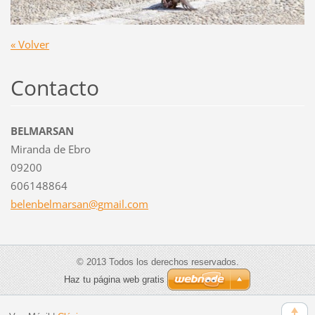
« Volver
Contacto
BELMARSAN
Miranda de Ebro
09200
606148864
belenbel
marsan@g
mail.com
© 2013 Todos los derechos reservados.
Haz tu página web gratis