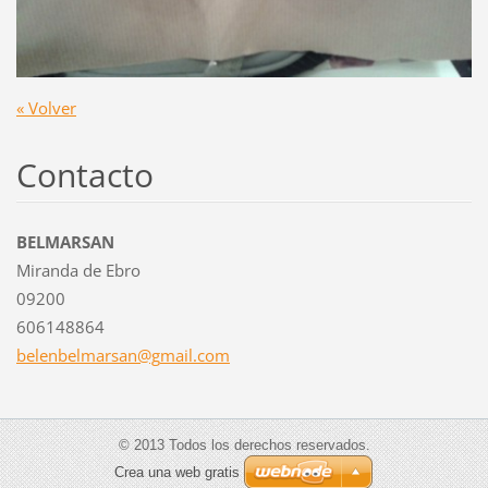
« Volver
Contacto
BELMARSAN
Miranda de Ebro
09200
606148864
belenbel
marsan@g
mail.com
© 2013 Todos los derechos reservados.
Crea una web gratis