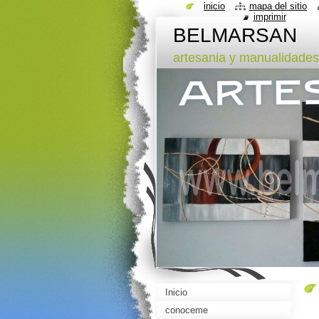
inicio
mapa del sitio
imprimir
BELMARSAN
artesania y manualidades
Inicio
conoceme