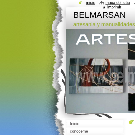
inicio
mapa del sitio
imprimir
BELMARSAN
artesania y manualidades
Inicio
conoceme