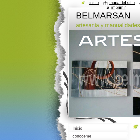
inicio
mapa del sitio
imprimir
BELMARSAN
artesania y manualidades
Inicio
conoceme