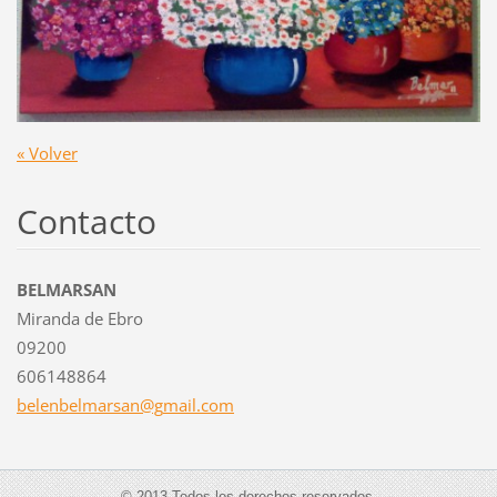
« Volver
Contacto
BELMARSAN
Miranda de Ebro
09200
606148864
belenbel
marsan@g
mail.com
© 2013 Todos los derechos reservados.