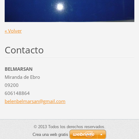
« Volver
Contacto
BELMARSAN
Miranda de Ebro
09200
606148864
belenbel
marsan@g
mail.com
© 2013 Todos los derechos reservados.
Crea una web gratis