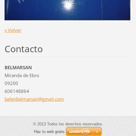
« Volver
Contacto
BELMARSAN
Miranda de Ebro
09200
606148864
belenbel
marsan@g
mail.com
© 2013 Todos los derechos reservados.
Haz tu web gratis