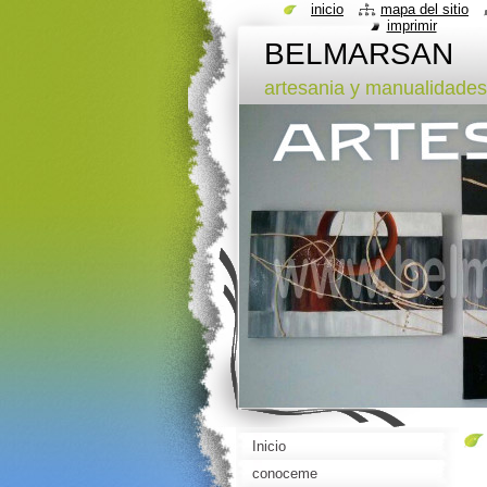
inicio
mapa del sitio
imprimir
BELMARSAN
artesania y manualidades
Inicio
conoceme