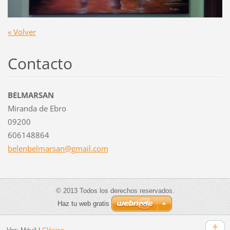
« Volver
Contacto
BELMARSAN
Miranda de Ebro
09200
606148864
belenbel
marsan@g
mail.com
© 2013 Todos los derechos reservados.
Haz tu web gratis