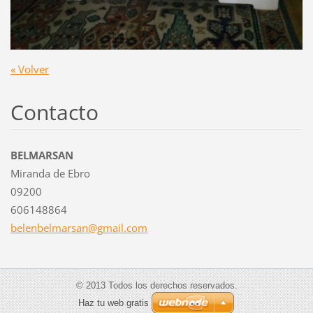
« Volver
Contacto
BELMARSAN
Miranda de Ebro
09200
606148864
belenbel
marsan@g
mail.com
© 2013 Todos los derechos reservados.
Haz tu web gratis