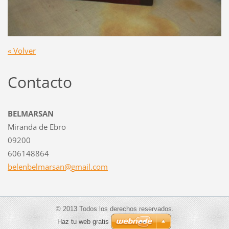
« Volver
Contacto
BELMARSAN
Miranda de Ebro
09200
606148864
belenbel
marsan@g
mail.com
© 2013 Todos los derechos reservados.
Haz tu web gratis