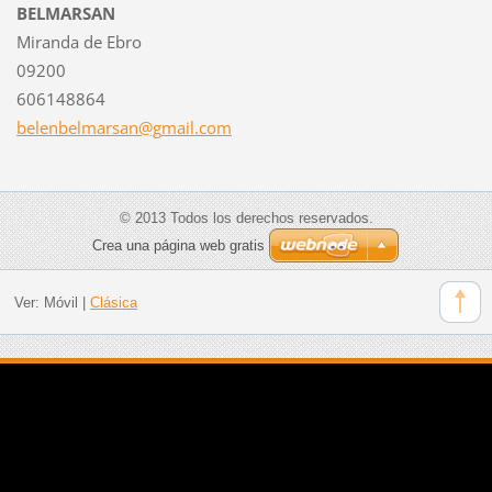
BELMARSAN
Miranda de Ebro
09200
606148864
belenbel
marsan@g
mail.com
© 2013 Todos los derechos reservados.
Crea una página web gratis
Ver:
Móvil
|
Clásica