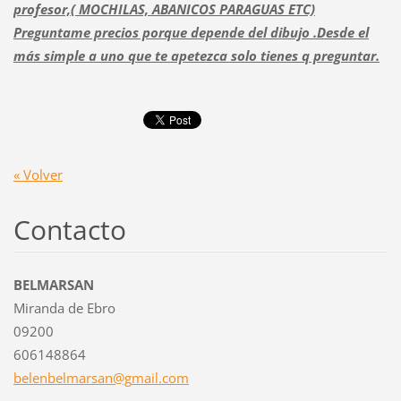
profesor,( MOCHILAS, ABANICOS PARAGUAS ETC)
Preguntame precios porque depende del dibujo .Desde el
más simple a uno que te apetezca solo tienes q preguntar.
« Volver
Contacto
BELMARSAN
Miranda de Ebro
09200
606148864
belenbel
marsan@g
mail.com